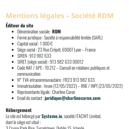
Mentions légales – Société RDM
Éditeur du site
Dénomination sociale :
RDM
Forme juridique : Société à responsabilité limitée (SARL)
Capital social : 1 000 €
Siège social : 23 Rue Crépét, 69007 Lyon – France
SIREN : 913 982 633
SIRET (siège social) : 913 982 633 00012
Code NAF / APE : 70.21Z – Conseil en relations publiques et
communication
N° TVA intracommunautaire : FR23 913 982 633
Immatriculation : Insee (12/05/2022) – RNE / INPI (23/05/2022)
Représentante légale : Charline Caron
Email de contact :
juridique@charlinecaron.com
Hébergement
Le site est hébergé par
Systeme.io
, société ITACWT Limited,
dont le siège est situé :
3 Cruise Park Rise, Tyrrelstown, Dublin 15, Irlande.