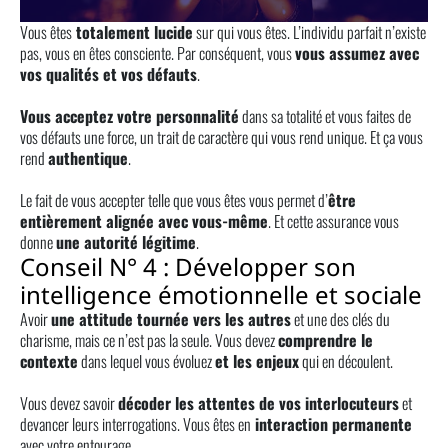
Vous êtes
totalement lucide
sur qui vous êtes. L’individu parfait n’existe
pas, vous en êtes consciente. Par conséquent, vous
vous assumez avec
vos qualités et vos défauts
.
Vous acceptez votre personnalité
dans sa totalité et vous faites de
vos défauts une force, un trait de caractère qui vous rend unique. Et ça vous
rend
authentique
.
Le fait de vous accepter telle que vous êtes vous permet d’
être
entièrement alignée avec vous-même
. Et cette assurance vous
donne
une autorité légitime
.
Conseil N° 4 : Développer son
intelligence émotionnelle et sociale
Avoir
une attitude tournée vers les autres
et une des clés du
charisme, mais ce n’est pas la seule. Vous devez
comprendre le
contexte
dans lequel vous évoluez
et les enjeux
qui en découlent.
Vous devez savoir
décoder les attentes de vos interlocuteurs
et
devancer leurs interrogations. Vous êtes en
interaction permanente
avec votre entourage.