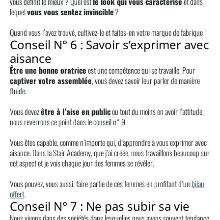
vous définit le mieux ? Quel est
le look qui vous caractérise
et dans
lequel
vous vous sentez invincible
?
Quand vous l’avez trouvé, cultivez-le et faites-en votre marque de fabrique !
Conseil N° 6 : Savoir s’exprimer avec
aisance
Être une bonne oratrice
est une compétence qui se travaille. Pour
captiver votre assemblée
, vous devez savoir leur parler de manière
fluide.
Vous devez
être à l’aise en public
ou tout du moins en avoir l’attitude,
nous reverrons ce point dans le conseil n° 9.
Vous êtes capable, comme n’importe qui, d’apprendre à vous exprimer avec
aisance. Dans la Stair Academy, que j’ai créée, nous travaillons beaucoup sur
cet aspect et je vois chaque jour des femmes se révéler.
Vous pouvez, vous aussi, faire partie de ces femmes en profitant d’un
bilan
offert
.
Conseil N° 7 : Ne pas subir sa vie
Nous vivons dans des sociétés dans lesquelles nous avons souvent tendance