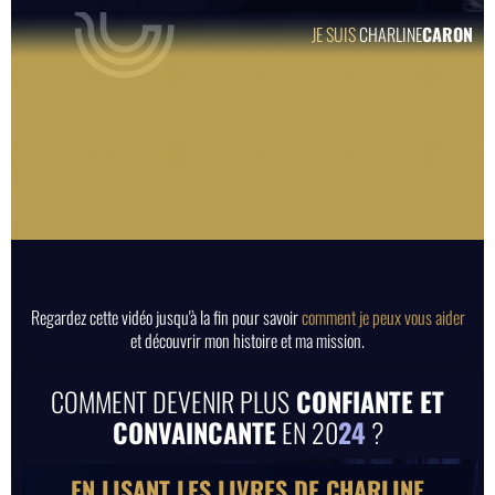
JE SUIS
CHARLINE
CARON
Regardez cette vidéo jusqu'à la fin pour savoir
comment je peux vous aider
et découvrir mon histoire et ma mission.
COMMENT DEVENIR PLUS
CONFIANTE ET
CONVAINCANTE
EN 20
24
?
EN LISANT LES LIVRES DE CHARLINE