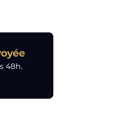
voyée
s 48h.