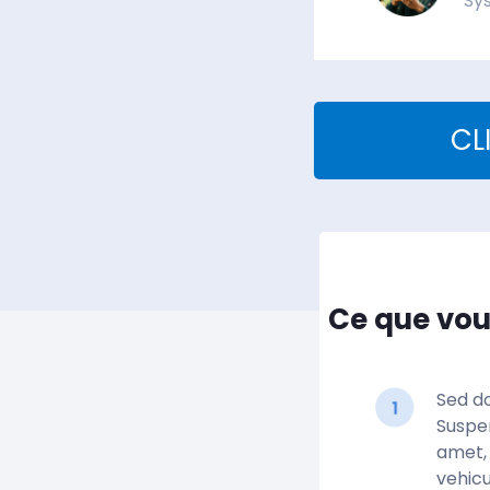
Sy
CL
Ce que vous
Sed do
Suspen
amet, 
vehicu