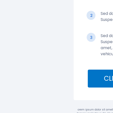
Sed do
Suspen
Sed do
Suspen
amet, 
vehicu
CL
orem ipsum dolor sit amet,