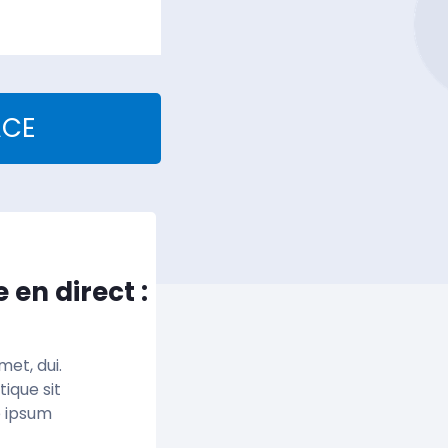
ACE
 en direct :
met, dui.
tique sit
e ipsum