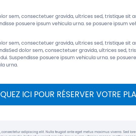
lor sem, consectetuer gravida, ultrices sed, tristique sit a
disse posuere ipsum vehicula urna. se posuere ipsum veh
lor sem, consectetuer gravida, ultrices sed, tristique sit a
disSed dolor sem, consectetuer gravida, ultrices sed, tris
dui. Suspendisse posuere ipsum vehicula urna. se posuer
la urna.
IQUEZ ICI POUR RÉSERVER VOTRE PL
 consectetur adipiscing elit. Nulla feugiat ante eget metus maximus viverra. Sed lorem