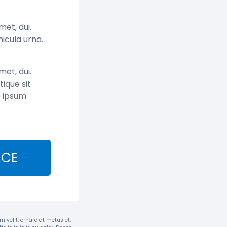
met, dui.
icula urna.
met, dui.
tique sit
e ipsum
ACE
 velit, ornare at metus et,